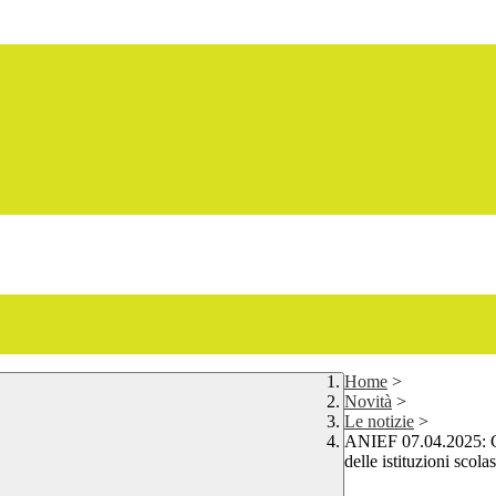
Home
>
Novità
>
Le notizie
>
ANIEF 07.04.2025: Co
delle istituzioni scol