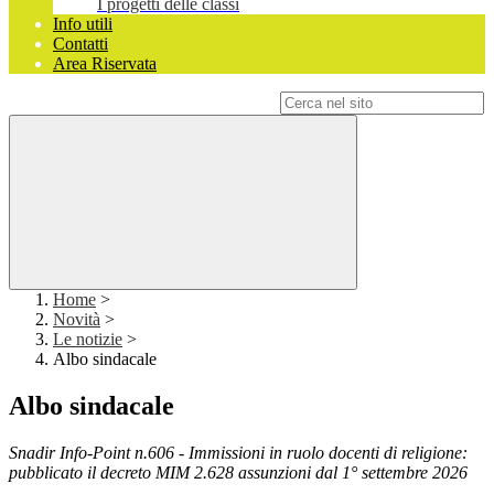
I progetti delle classi
Info utili
Contatti
Area Riservata
Campo di ricerca per le pagine del sito
Home
>
Novità
>
Le notizie
>
Albo sindacale
Albo sindacale
Snadir Info-Point n.606 - Immissioni in ruolo docenti di religione:
pubblicato il decreto MIM 2.628 assunzioni dal 1° settembre 2026