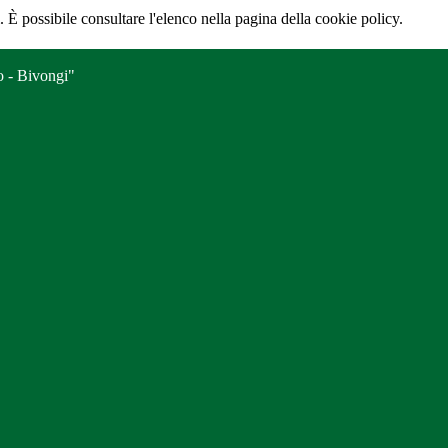
 È possibile consultare l'elenco nella pagina della cookie policy.
o - Bivongi"