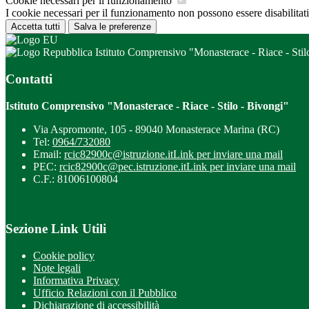
Cookie necessari per il funzionamento
I cookie necessari per il funzionamento non possono essere disabilitati.
Accetta tutti
Salva le preferenze
Istituto Comprensivo "Monasterace - Riace - Stil
Contatti
Istituto Comprensivo "Monasterace - Riace - Stilo - Bivongi"
Via Aspromonte, 105 - 89040 Monasterace Marina (RC)
Tel:
0964/732080
Email:
rcic82900c@istruzione.it
Link per inviare una mail
PEC:
rcic82900c@pec.istruzione.it
Link per inviare una mail
C.F.: 81006100804
Sezione Link Utili
Cookie policy
Note legali
Informativa Privacy
Ufficio Relazioni con il Pubblico
Dichiarazione di accessibilità