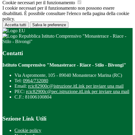
Cookie necessari per il funzionamento
I cookie necessari per il funzionamento non possono essere
disabilitati. È possibile consultare l'elenco nella pagina della cookie
policy.
Accetta tutti
Salva le preferenze
Istituto Comprensivo "Monasterace - Riace -
Stilo - Bivongi"
Contatti
Istituto Comprensivo "Monasterace - Riace - Stilo - Bivongi"
Via Aspromonte, 105 - 89040 Monasterace Marina (RC)
Tel:
0964/732080
Email:
rcic82900c@istruzione.it
Link per inviare una mail
PEC:
rcic82900c@pec.istruzione.it
Link per inviare una mail
C.F.: 81006100804
Sezione Link Utili
Cookie policy