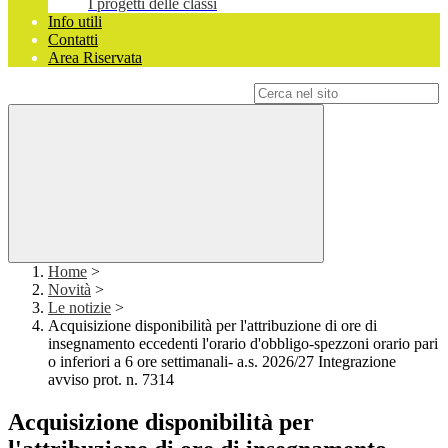
I progetti delle classi
Info utili
Contatti
Area Riservata
Campo di ricerca per le pagine del sito
Home
>
Novità
>
Le notizie
>
Acquisizione disponibilità per l'attribuzione di ore di
insegnamento eccedenti l'orario d'obbligo-spezzoni orario pari
o inferiori a 6 ore settimanali- a.s. 2026/27 Integrazione
avviso prot. n. 7314
Acquisizione disponibilità per