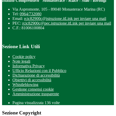
Istituto Comprensivo "Monasterace - Riace - Stilo - Bivongi"
Via Aspromonte, 105 - 89040 Monasterace Marina (RC)
Tel:
0964/732080
Email:
rcic82900c@istruzione.it
Link per inviare una mail
PEC:
rcic82900c@pec.istruzione.it
Link per inviare una mail
C.F.: 81006100804
Sezione Link Utili
Cookie policy
Note legali
Informativa Privacy
Ufficio Relazioni con il Pubblico
Dichiarazione di accessibilità
Obiettivi di accessibilità
Whistleblowing
Gestione consensi cookie
Amministrazione trasparente
Pagina visualizzata
136
volte
Sezione Copyright