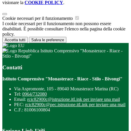
visionare la
COOKIE POLICY
.
Cookie necessari per il funzionamento
I cookie necessari per il funzionamento non possono essere
disabilitati. È possibile consultare l'elenco nella pagina della cookie
policy.
Accetta tutti
Salva le preferenze
Istituto Comprensivo "Monasterace - Riace -
Stilo - Bivongi"
Contatti
Istituto Comprensivo "Monasterace - Riace - Stilo - Bivongi"
Via Aspromonte, 105 - 89040 Monasterace Marina (RC)
Tel:
0964/732080
Email:
rcic82900c@istruzione.it
Link per inviare una mail
PEC:
rcic82900c@pec.istruzione.it
Link per inviare una mail
C.F.: 81006100804
Sezione Link Utili