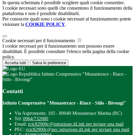
In questa schermata è possibile scegliere quali cookie consentire.
I cookie necessari sono quelli che consentono il funzionamento della
piattaforma e non è possibile disabilitarli.
Per conoscere quali sono i cookie necessari al funzionamento potete
visionare la
COOKIE POLICY
.
Cookie necessari per il funzionamento
I cookie necessari per il funzionamento non possono essere
disabilitati. È possibile consultare l'elenco nella pagina della cookie
policy.
Accetta tutti
Salva le preferenze
Istituto Comprensivo "Monasterace - Riace -
Stilo - Bivongi"
Contatti
Istituto Comprensivo "Monasterace - Riace - Stilo - Bivongi"
Via Aspromonte, 105 - 89040 Monasterace Marina (RC)
Tel:
0964/732080
Email:
rcic82900c@istruzione.it
Link per inviare una mail
PEC:
rcic82900c@pec.istruzione.it
Link per inviare una mail
C.F.: 81006100804