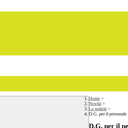
Home
>
Novità
>
Le notizie
>
D.G. per il personale
D.G. per il p