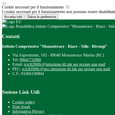
Cookie necessari per il funzionamento
I cookie necessari per il funzionamento non possono essere disabilitati.
Accetta tutti
Salva le preferenze
Istituto Comprensivo "Monasterace - Riace - Stil
Contatti
Istituto Comprensivo "Monasterace - Riace - Stilo - Bivongi"
Via Aspromonte, 105 - 89040 Monasterace Marina (RC)
Tel:
0964/732080
Email:
rcic82900c@istruzione.it
Link per inviare una mail
PEC:
rcic82900c@pec.istruzione.it
Link per inviare una mail
C.F.: 81006100804
Sezione Link Utili
Cookie policy
Note legali
Informativa Privacy