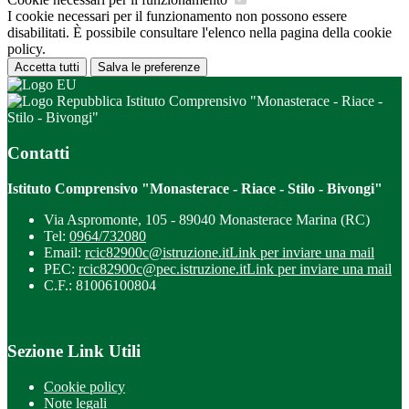
I cookie necessari per il funzionamento non possono essere
disabilitati. È possibile consultare l'elenco nella pagina della cookie
policy.
Accetta tutti
Salva le preferenze
Istituto Comprensivo "Monasterace - Riace -
Stilo - Bivongi"
Contatti
Istituto Comprensivo "Monasterace - Riace - Stilo - Bivongi"
Via Aspromonte, 105 - 89040 Monasterace Marina (RC)
Tel:
0964/732080
Email:
rcic82900c@istruzione.it
Link per inviare una mail
PEC:
rcic82900c@pec.istruzione.it
Link per inviare una mail
C.F.: 81006100804
Sezione Link Utili
Cookie policy
Note legali