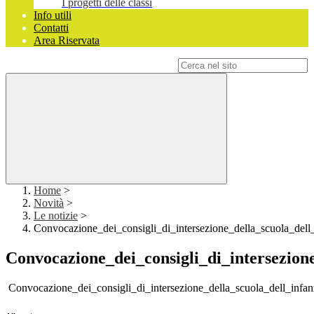
I progetti delle classi
Info utili
Contatti
Area Riservata
Campo di ricerca per le pagine del sito
Home
>
Novità
>
Le notizie
>
Convocazione_dei_consigli_di_intersezione_della_scuola_dell_
Convocazione_dei_consigli_di_intersezione
Convocazione_dei_consigli_di_intersezione_della_scuola_dell_infan