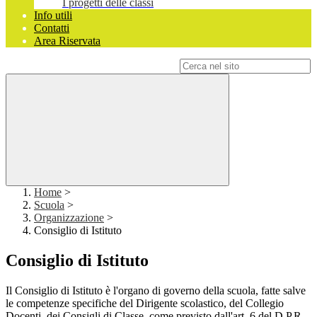
I progetti delle classi
Info utili
Contatti
Area Riservata
Campo di ricerca per le pagine del sito
Home
>
Scuola
>
Organizzazione
>
Consiglio di Istituto
Consiglio di Istituto
Il Consiglio di Istituto è l'organo di governo della scuola, fatte salve
le competenze specifiche del Dirigente scolastico, del Collegio
Docenti, dei Consigli di Classe, come previsto dall'art. 6 del D.P.R.