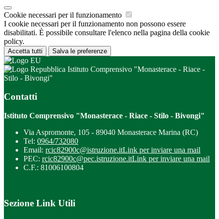
Cookie necessari per il funzionamento
I cookie necessari per il funzionamento non possono essere
disabilitati. È possibile consultare l'elenco nella pagina della cookie
policy.
Accetta tutti
Salva le preferenze
Istituto Comprensivo "Monasterace - Riace -
Stilo - Bivongi"
Contatti
Istituto Comprensivo "Monasterace - Riace - Stilo - Bivongi"
Via Aspromonte, 105 - 89040 Monasterace Marina (RC)
Tel:
0964/732080
Email:
rcic82900c@istruzione.it
Link per inviare una mail
PEC:
rcic82900c@pec.istruzione.it
Link per inviare una mail
C.F.: 81006100804
Sezione Link Utili