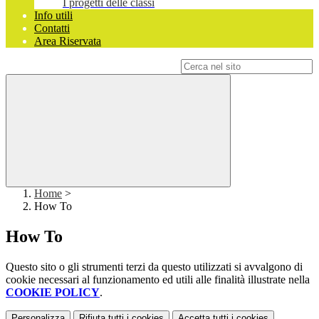
I progetti delle classi
Info utili
Contatti
Area Riservata
Campo di ricerca per le pagine del sito
Home
>
How To
How To
Questo sito o gli strumenti terzi da questo utilizzati si avvalgono di
cookie necessari al funzionamento ed utili alle finalità illustrate nella
COOKIE POLICY
.
Personalizza
Rifiuta tutti
i cookies
Accetta tutti
i cookies