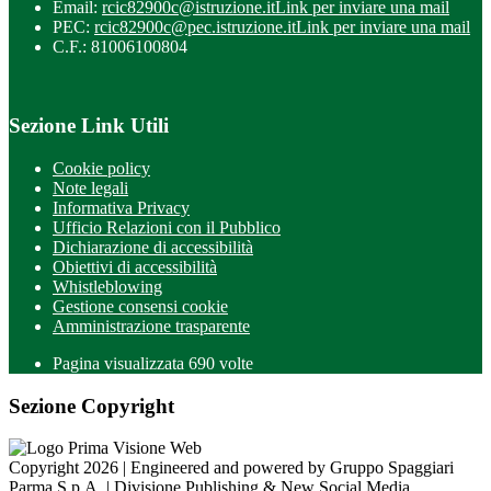
Email:
rcic82900c@istruzione.it
Link per inviare una mail
PEC:
rcic82900c@pec.istruzione.it
Link per inviare una mail
C.F.: 81006100804
Sezione Link Utili
Cookie policy
Note legali
Informativa Privacy
Ufficio Relazioni con il Pubblico
Dichiarazione di accessibilità
Obiettivi di accessibilità
Whistleblowing
Gestione consensi cookie
Amministrazione trasparente
Pagina visualizzata
690
volte
Sezione Copyright
Copyright 2026 | Engineered and powered by Gruppo Spaggiari
Parma S.p.A. | Divisione Publishing & New Social Media