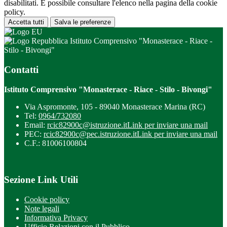
disabilitati. È possibile consultare l'elenco nella pagina della cookie
policy.
Accetta tutti
Salva le preferenze
Istituto Comprensivo "Monasterace - Riace -
Stilo - Bivongi"
Contatti
Istituto Comprensivo "Monasterace - Riace - Stilo - Bivongi"
Via Aspromonte, 105 - 89040 Monasterace Marina (RC)
Tel:
0964/732080
Email:
rcic82900c@istruzione.it
Link per inviare una mail
PEC:
rcic82900c@pec.istruzione.it
Link per inviare una mail
C.F.: 81006100804
Sezione Link Utili
Cookie policy
Note legali
Informativa Privacy
Ufficio Relazioni con il Pubblico